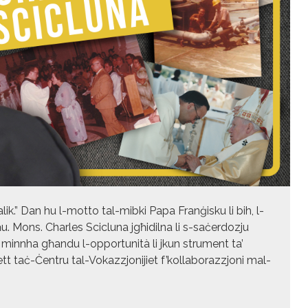
lik.” Dan hu l-motto tal-mibki Papa Franġisku li bih, l-
għu. Mons. Charles Scicluna jgħidilna li s-saċerdozju
 minnha għandu l-opportunità li jkun strument ta’
tt taċ-Ċentru tal-Vokazzjonijiet f’kollaborazzjoni mal-