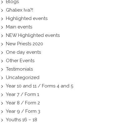
Blogs
Għaliex Iva?!
Highlighted events
Main events
NEW Highlighted events
New Priests 2020
One day events
Other Events
Testimonials
Uncategorized
Year 10 and 11 / Forms 4 and 5
Year 7 / Form 1
Year 8 / Form 2
Year 9 / Form 3
Youths 16 – 18