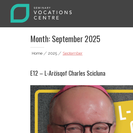
Skip
to
content
Seminary Vocations Centre
Helping youngsters discover their vocation
Month:
September 2025
Home
|
2025
|
September
E12 – L-Arċisqof Charles Scicluna