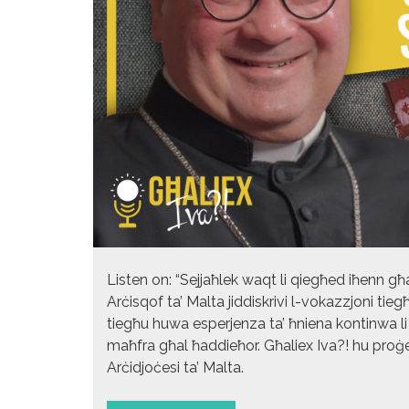
Listen on: “Sejjaħlek waqt li qiegħed iħenn għa
Arċisqof ta’ Malta jiddiskrivi l-vokazzjoni tie
tiegħu huwa esperjenza ta’ ħniena kontinwa li
maħfra għal ħaddieħor. Għaliex Iva?! hu proġe
Arċidjoċesi ta’ Malta.